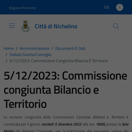
Vai ai contenuti
Vai al footer
ITA
Regione Piemonte
Lingua attiva:
Città di Nichelino
Home
/
Amministrazione
/
Documenti E Dati
/
Sedute Giunta/consiglio
/
5/12/2023: Commissione Congiunta Bilancio E Territorio
5/12/2023: Commissione
congiunta Bilancio e
Territorio
La riunione congiunta delle Commissioni Consiliari
Bilancio
e
Territorio
è
convocata per il giorno
martedì 5 dicembre 2023
alle ore
18:00,
presso la
Sala
Mattei
del Palazzo Comunale, per la trattazione del seguente ordine del