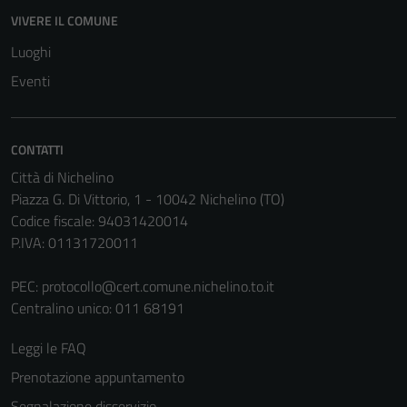
VIVERE IL COMUNE
Luoghi
Eventi
CONTATTI
Città di Nichelino
Piazza G. Di Vittorio, 1 - 10042 Nichelino (TO)
Codice fiscale: 94031420014
Tecnici
P.IVA: 01131720011
Questi cookie
sono necessari
PEC:
protocollo@cert.comune.nichelino.to.it
per il
Centralino unico: 011 68191
funzionamento
del sito e non
Leggi le FAQ
possono
Prenotazione appuntamento
essere
disabilitati.
Segnalazione disservizio