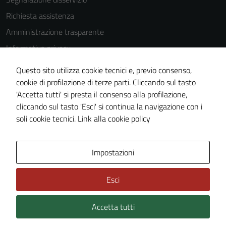
Questi cookie
Richiesta assistenza
non raccolgono
Amministrazione trasparente
informazioni
personali.
Informativa privacy
Cookie Policy
Questo sito utilizza cookie tecnici e, previo consenso,
Note legali
cookie di profilazione di terze parti. Cliccando sul tasto
'Accetta tutti' si presta il consenso alla profilazione,
Dichiarazione di accessibilità
cliccando sul tasto 'Esci' si continua la navigazione con i
Piano di miglioramento del sito
soli cookie tecnici.
Link alla cookie policy
Area Privata
Impostazioni
Esci
Accetta tutti
Credits: ©
Technical Design s.r.l.