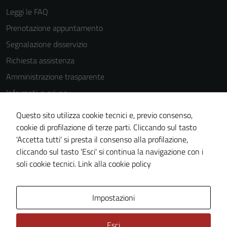
essere
Leggi le FAQ
disabilitati.
Prenotazione appuntamento
Questi cookie
Segnalazione disservizio
non raccolgono
informazioni
Richiesta assistenza
personali.
Amministrazione trasparente
Informativa privacy
Cookie Policy
Questo sito utilizza cookie tecnici e, previo consenso,
Note legali
cookie di profilazione di terze parti. Cliccando sul tasto
'Accetta tutti' si presta il consenso alla profilazione,
Dichiarazione di accessibilità
cliccando sul tasto 'Esci' si continua la navigazione con i
Piano di miglioramento del sito
soli cookie tecnici.
Link alla cookie policy
Area Privata
Impostazioni
Esci