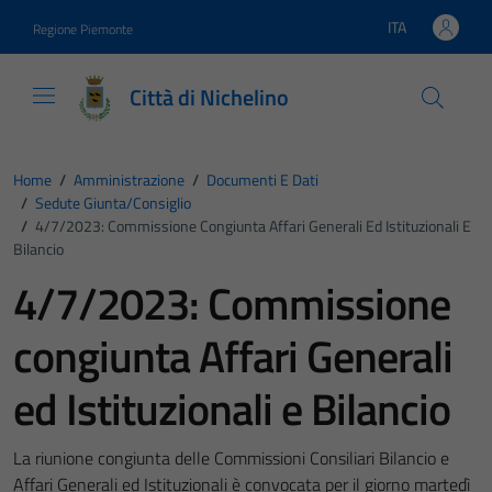
Vai ai contenuti
Vai al footer
ITA
Regione Piemonte
Lingua attiva:
Città di Nichelino
Home
/
Amministrazione
/
Documenti E Dati
/
Sedute Giunta/consiglio
/
4/7/2023: Commissione Congiunta Affari Generali Ed Istituzionali E
Bilancio
4/7/2023: Commissione
congiunta Affari Generali
ed Istituzionali e Bilancio
La riunione congiunta delle Commissioni Consiliari Bilancio e
Affari Generali ed Istituzionali è convocata per il giorno martedì