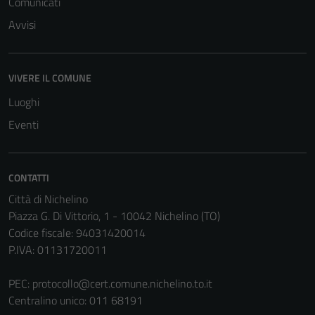
Comunicati
Avvisi
VIVERE IL COMUNE
Luoghi
Eventi
CONTATTI
Città di Nichelino
Tecnici
Piazza G. Di Vittorio, 1 - 10042 Nichelino (TO)
Questi cookie
Codice fiscale: 94031420014
sono necessari
P.IVA: 01131720011
per il
funzionamento
PEC:
protocollo@cert.comune.nichelino.to.it
del sito e non
Centralino unico: 011 68191
possono