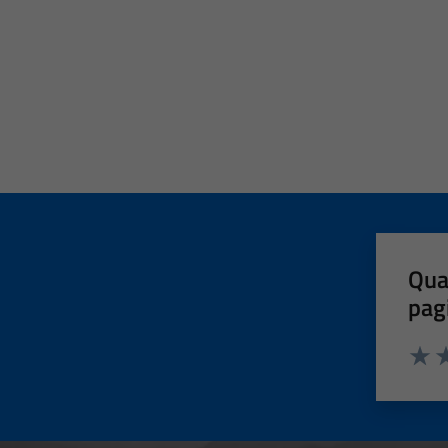
Qua
pag
Valut
Va