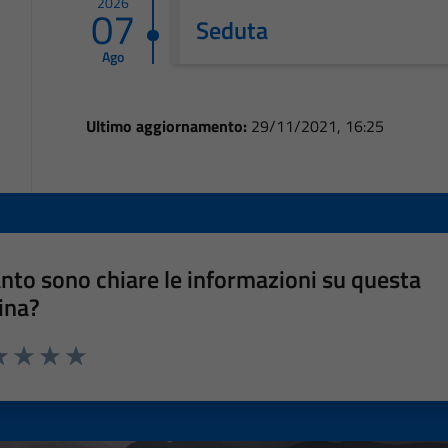
2026
07
Seduta
Ago
Ultimo aggiornamento:
29/11/2021, 16:25
nto sono chiare le informazioni su questa
ina?
a 1 stelle su 5
luta 2 stelle su 5
Valuta 3 stelle su 5
Valuta 4 stelle su 5
Valuta 5 stelle su 5