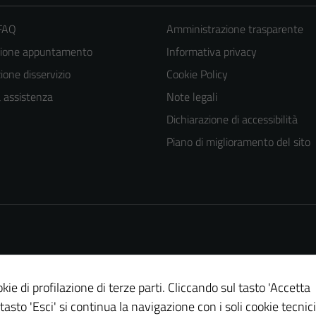
 FAQ
Amministrazione trasparente
zione appuntamento
Informativa privacy
one disservizio
Cookie Policy
a assistenza
Note legali
Dichiarazione di accessibilità
Piano di miglioramento del sito
kie di profilazione di terze parti. Cliccando sul tasto 'Accetta
 tasto 'Esci' si continua la navigazione con i soli cookie tecnici