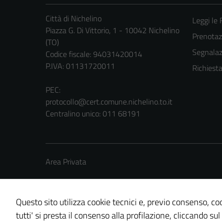
Città di Nichelino
Leggi le
Piazza G. Di Vittorio, 1 - 10042 Nichelino
Prenota
(TO)
Segnalazi
Codice fiscale: 94031420014
P.IVA: 01131720011
Richiest
PEC:
protocollo@cert.comune.nichelino.to.it
Centralino unico: 011 68191
Area Privata
Questo sito utilizza cookie tecnici e, previo consenso, coo
tutti' si presta il consenso alla profilazione, cliccando sul