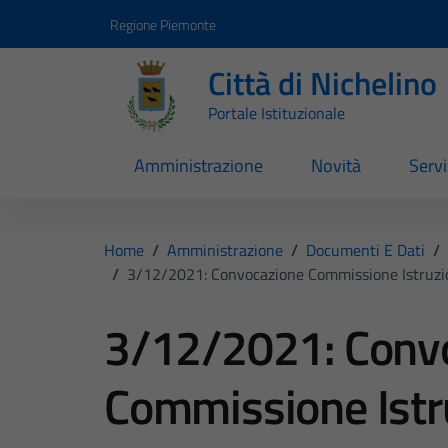
Vai ai contenuti
Vai al footer
Regione Piemonte
Città di Nichelino
Portale Istituzionale
Amministrazione
Novità
Servi
Home
/
Amministrazione
/
Documenti E Dati
/
/
3/12/2021: Convocazione Commissione Istruzion
3/12/2021: Conv
Commissione Istru