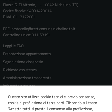
Piazza G. Di Vittorio, 1 - 10042 Nichelino (TO)
Codice fiscale: 94031420014
P.IVA: 01131720011
PEC:
protocollo@cert.comune.nichelino.to.it
Centralino unico: 011 68191
Tecnici
Questi cookie
Leggi le FAQ
sono necessari
Prenotazione appuntamento
per il
Segnalazione disservizio
funzionamento
del sito e non
Richiesta assistenza
possono
Amministrazione trasparente
essere
Informativa privacy
disabilitati.
Questi cookie
Cookie Policy
Questo sito utilizza cookie tecnici e, previo consenso,
non raccolgono
Note legali
cookie di profilazione di terze parti. Cliccando sul tasto
informazioni
'Accetta tutti' si presta il consenso alla profilazione,
Dichiarazione di accessibilità
personali.