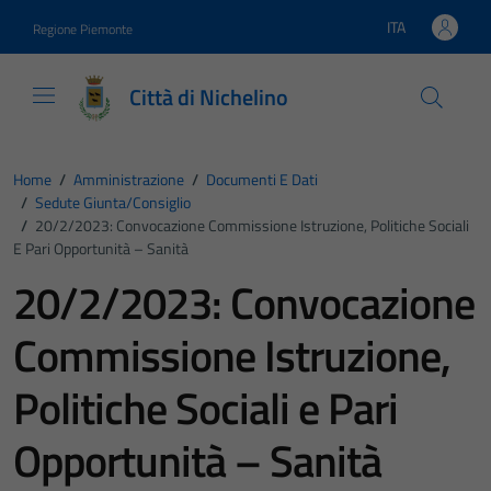
Vai ai contenuti
Vai al footer
ITA
Regione Piemonte
Lingua attiva:
Città di Nichelino
Home
/
Amministrazione
/
Documenti E Dati
/
Sedute Giunta/consiglio
/
20/2/2023: Convocazione Commissione Istruzione, Politiche Sociali
E Pari Opportunità – Sanità
20/2/2023: Convocazione
Commissione Istruzione,
Politiche Sociali e Pari
Opportunità – Sanità