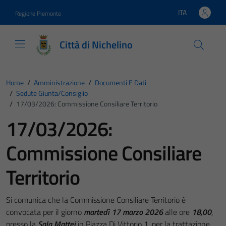
Vai ai contenuti
Vai al footer
ITA
Regione Piemonte
Lingua attiva:
Città di Nichelino
Home
/
Amministrazione
/
Documenti E Dati
/
Sedute Giunta/consiglio
/
17/03/2026: Commissione Consiliare Territorio
17/03/2026:
Commissione Consiliare
Territorio
Si comunica che la Commissione Consiliare Territorio è
convocata per il giorno
martedì 17 marzo
2026
alle ore
18,00
,
presso la
Sala Mattei
in Piazza Di Vittorio 1, per la trattazione