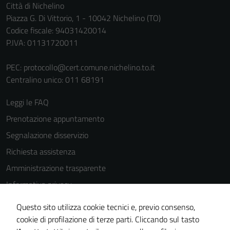
Città di Nichelino
Piazza G. Di Vittorio, 1 - 10042 Nichelino (TO)
Codice fiscale: 94031420014
P.IVA: 01131720011
PEC:
protocollo@cert.comune.nichelino.to.it
Centralino unico: 011 68191
Tecnici
Questi cookie
Leggi le FAQ
sono necessari
Prenotazione appuntamento
per il
funzionamento
Segnalazione disservizio
del sito e non
Richiesta assistenza
possono
Amministrazione trasparente
essere
disabilitati.
Informativa privacy
Questi cookie
Cookie Policy
non raccolgono
Questo sito utilizza cookie tecnici e, previo consenso,
Note legali
informazioni
cookie di profilazione di terze parti. Cliccando sul tasto
personali.