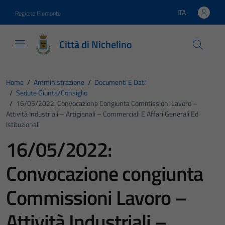
Vai ai contenuti
Vai al footer
ITA
Regione Piemonte
Lingua attiva:
Città di Nichelino
Home
/
Amministrazione
/
Documenti E Dati
/
Sedute Giunta/consiglio
/
16/05/2022: Convocazione Congiunta Commissioni Lavoro –
Attività Industriali – Artigianali – Commerciali E Affari Generali Ed
Istituzionali
16/05/2022:
Convocazione congiunta
Commissioni Lavoro –
Attività Industriali –