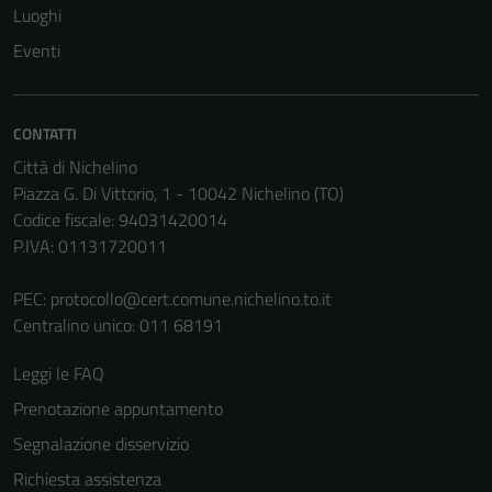
Tecnici
Luoghi
Questi cookie
Eventi
sono necessari
per il
funzionamento
CONTATTI
del sito e non
possono
Città di Nichelino
essere
Piazza G. Di Vittorio, 1 - 10042 Nichelino (TO)
disabilitati.
Codice fiscale: 94031420014
Questi cookie
P.IVA: 01131720011
non raccolgono
informazioni
PEC:
protocollo@cert.comune.nichelino.to.it
personali.
Centralino unico: 011 68191
Leggi le FAQ
Prenotazione appuntamento
Segnalazione disservizio
Richiesta assistenza