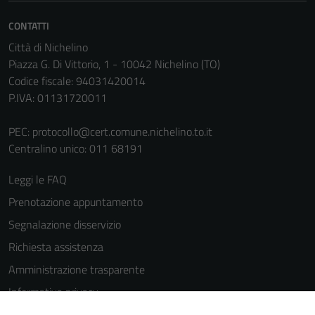
CONTATTI
Città di Nichelino
Piazza G. Di Vittorio, 1 - 10042 Nichelino (TO)
Codice fiscale: 94031420014
P.IVA: 01131720011
Tecnici
PEC:
protocollo@cert.comune.nichelino.to.it
Centralino unico: 011 68191
Questi cookie
sono necessari
Leggi le FAQ
per il
funzionamento
Prenotazione appuntamento
del sito e non
Segnalazione disservizio
possono
Richiesta assistenza
essere
disabilitati.
Amministrazione trasparente
Questi cookie
Informativa privacy
non raccolgono
Cookie Policy