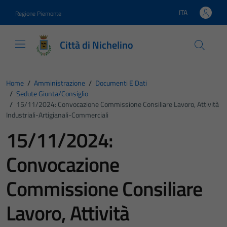
Vai ai contenuti
Vai al footer
ITA
Regione Piemonte
Lingua attiva:
Città di Nichelino
Home
/
Amministrazione
/
Documenti E Dati
/
Sedute Giunta/consiglio
/
15/11/2024: Convocazione Commissione Consiliare Lavoro, Attività
Industriali-Artigianali-Commerciali
15/11/2024:
Convocazione
Commissione Consiliare
Lavoro, Attività