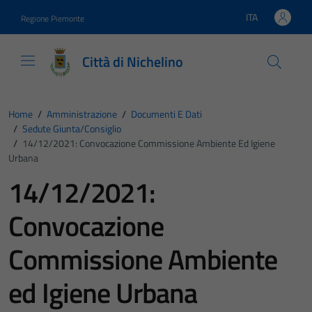
Vai ai contenuti
Vai al footer
ITA
Regione Piemonte
Lingua attiva:
Città di Nichelino
Home
/
Amministrazione
/
Documenti E Dati
/
Sedute Giunta/consiglio
/
14/12/2021: Convocazione Commissione Ambiente Ed Igiene
Urbana
14/12/2021:
Convocazione
Commissione Ambiente
ed Igiene Urbana