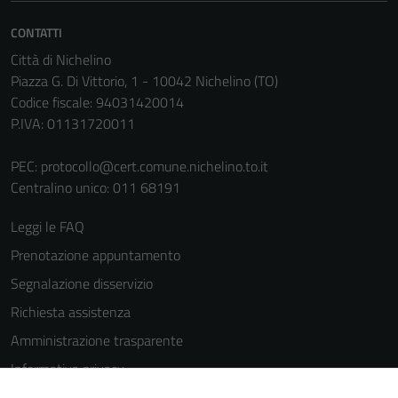
CONTATTI
Città di Nichelino
Piazza G. Di Vittorio, 1 - 10042 Nichelino (TO)
Codice fiscale: 94031420014
P.IVA: 01131720011
Tecnici
PEC:
protocollo@cert.comune.nichelino.to.it
Centralino unico: 011 68191
Questi cookie
sono necessari
Leggi le FAQ
per il
funzionamento
Prenotazione appuntamento
del sito e non
Segnalazione disservizio
possono
Richiesta assistenza
essere
disabilitati.
Amministrazione trasparente
Questi cookie
Informativa privacy
non raccolgono
Cookie Policy