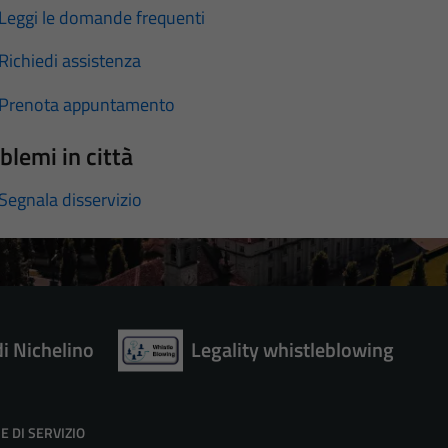
Leggi le domande frequenti
Richiedi assistenza
Prenota appuntamento
blemi in città
Segnala disservizio
di Nichelino
Legality whistleblowing
E DI SERVIZIO