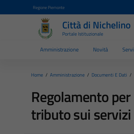
Vai ai contenuti
Vai al footer
Regione Piemonte
Città di Nichelino
Portale Istituzionale
Amministrazione
Novità
Servi
Home
/
Amministrazione
/
Documenti E Dati
/
Regolamento per l
tributo sui servizi 