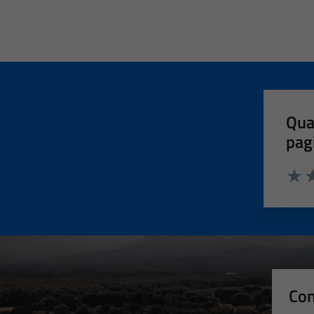
Qua
pag
Valut
Va
Con