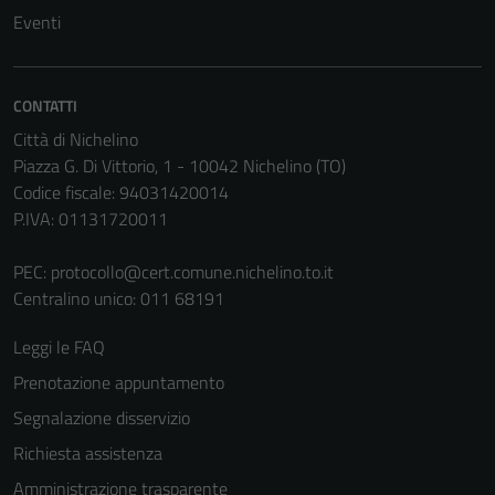
Eventi
CONTATTI
Città di Nichelino
Piazza G. Di Vittorio, 1 - 10042 Nichelino (TO)
Codice fiscale: 94031420014
P.IVA: 01131720011
Tecnici
Questi cookie
PEC:
protocollo@cert.comune.nichelino.to.it
sono necessari
Centralino unico: 011 68191
per il
funzionamento
Leggi le FAQ
del sito e non
Prenotazione appuntamento
possono
Segnalazione disservizio
essere
disabilitati.
Richiesta assistenza
Questi cookie
Amministrazione trasparente