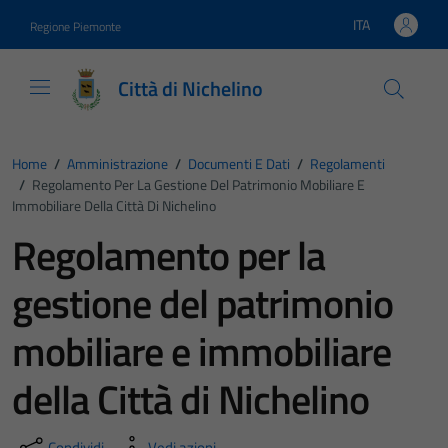
Vai ai contenuti
Vai al footer
ITA
Regione Piemonte
Lingua attiva:
Città di Nichelino
Home
/
Amministrazione
/
Documenti E Dati
/
Regolamenti
/
Regolamento Per La Gestione Del Patrimonio Mobiliare E
Immobiliare Della Città Di Nichelino
Regolamento per la
gestione del patrimonio
mobiliare e immobiliare
della Città di Nichelino
Condividi
Vedi azioni