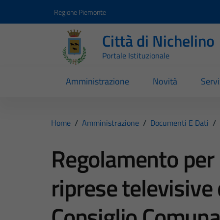
Vai ai contenuti
Vai al footer
Regione Piemonte
Città di Nichelino
Portale Istituzionale
Amministrazione
Novità
Servi
Home
/
Amministrazione
/
Documenti E Dati
/
Regolamento per l
riprese televisive
Consiglio Comuna