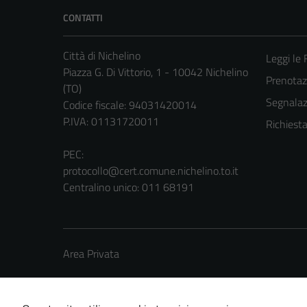
CONTATTI
Città di Nichelino
Leggi le
Piazza G. Di Vittorio, 1 - 10042 Nichelino
Prenota
(TO)
Segnalazi
Codice fiscale: 94031420014
P.IVA: 01131720011
Richiest
PEC:
protocollo@cert.comune.nichelino.to.it
Centralino unico: 011 68191
Area Privata