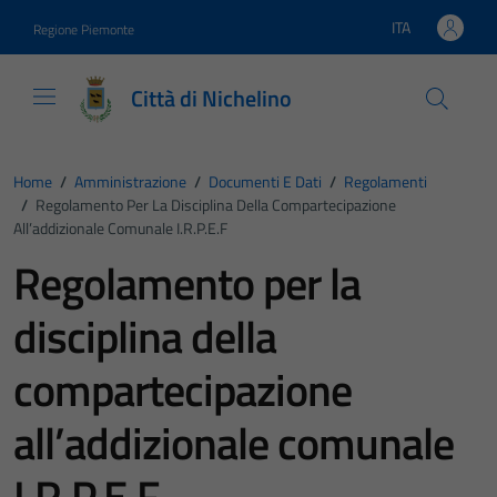
Vai ai contenuti
Vai al footer
ITA
Regione Piemonte
Lingua attiva:
Città di Nichelino
Home
/
Amministrazione
/
Documenti E Dati
/
Regolamenti
/
Regolamento Per La Disciplina Della Compartecipazione
All’addizionale Comunale I.R.P.E.F
Regolamento per la
disciplina della
compartecipazione
all’addizionale comunale
I.R.P.E.F