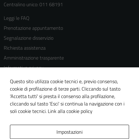
possono
Centralino unico: 011 68191
essere
disabilitati.
Leggi le FAQ
Questi cookie
Prenotazione appuntamento
non raccolgono
Segnalazione disservizio
informazioni
personali.
Richiesta assistenza
Amministrazione trasparente
Informativa privacy
Cookie Policy
Questo sito utilizza cookie tecnici e, previo consenso,
Note legali
cookie di profilazione di terze parti. Cliccando sul tasto
'Accetta tutti' si presta il consenso alla profilazione,
Dichiarazione di accessibilità
cliccando sul tasto 'Esci' si continua la navigazione con i
Piano di miglioramento del sito
soli cookie tecnici.
Link alla cookie policy
Area Privata
Impostazioni