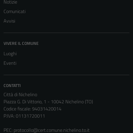
Notizie
Comunicati
Avvisi
VIVERE IL COMUNE
Luoghi
Eventi
CONTATTI
Tecnici
Città di Nichelino
Questi cookie
Piazza G. Di Vittorio, 1 - 10042 Nichelino (TO)
sono necessari
Codice fiscale: 94031420014
per il
P.IVA: 01131720011
funzionamento
del sito e non
PEC:
protocollo@cert.comune.nichelino.to.it