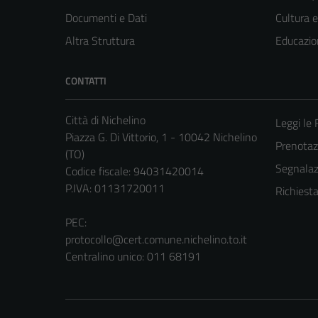
Documenti e Dati
Cultura 
Altra Struttura
Educazio
CONTATTI
Città di Nichelino
Leggi le
Piazza G. Di Vittorio, 1 - 10042 Nichelino
Prenota
(TO)
Segnalazi
Codice fiscale: 94031420014
P.IVA: 01131720011
Richiest
PEC:
protocollo@cert.comune.nichelino.to.it
Centralino unico: 011 68191