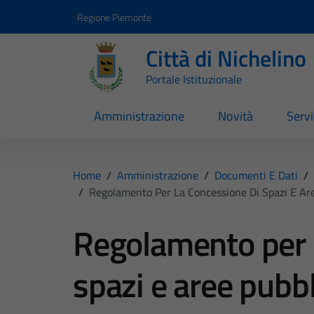
Vai ai contenuti
Vai al footer
Regione Piemonte
Città di Nichelino
Portale Istituzionale
Amministrazione
Novità
Servi
Home
/
Amministrazione
/
Documenti E Dati
/
/
Regolamento Per La Concessione Di Spazi E Aree
Regolamento per l
spazi e aree pubb