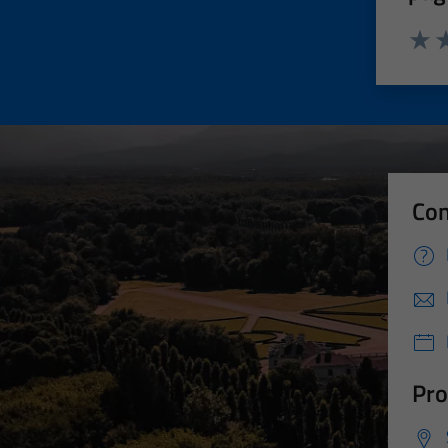
Valut
Va
Con
Pro