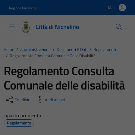
Vai ai contenuti
Vai al footer
ITA
Regione Piemonte
Lingua attiva:
Città di Nichelino
Home
/
Amministrazione
/
Documenti E Dati
/
Regolamenti
/
Regolamento Consulta Comunale Delle Disabilità
Regolamento Consulta
Comunale delle disabilità
Condividi
Vedi azioni
Tipo di documento
Regolamento