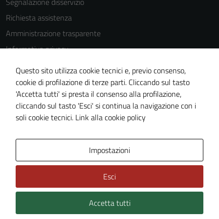
Segnalazione disservizio
Questi cookie
Richiesta assistenza
non raccolgono
Amministrazione trasparente
informazioni
personali.
Informativa privacy
Cookie Policy
Questo sito utilizza cookie tecnici e, previo consenso,
Note legali
cookie di profilazione di terze parti. Cliccando sul tasto
'Accetta tutti' si presta il consenso alla profilazione,
Dichiarazione di accessibilità
cliccando sul tasto 'Esci' si continua la navigazione con i
Piano di miglioramento del sito
soli cookie tecnici.
Link alla cookie policy
Area Privata
Impostazioni
Esci
Accetta tutti
Credits: ©
Technical Design s.r.l.