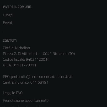
VIVERE IL COMUNE
Luoghi
Eventi
CONTATTI
Città di Nichelino
Piazza G. Di Vittorio, 1 - 10042 Nichelino (TO)
Codice fiscale: 94031420014
Tecnici
P.IVA: 01131720011
Questi cookie
sono necessari
PEC:
protocollo@cert.comune.nichelino.to.it
per il
Centralino unico: 011 68191
funzionamento
del sito e non
Leggi le FAQ
possono
Prenotazione appuntamento
essere
disabilitati.