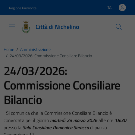
Vai ai contenuti
Vai al footer
ITA
Regione Piemonte
Lingua attiva:
Città di Nichelino
Home
/
Amministrazione
/
24/03/2026: Commissione Consiliare Bilancio
24/03/2026:
Commissione Consiliare
Bilancio
Si comunica che la Commissione Consiliare Bilancio è
convocata per il giorno
martedì 24 marzo 2026
alle ore
18:30
presso la
Sala Consiliare Domenica Saracco
di piazza
Camandona 11.