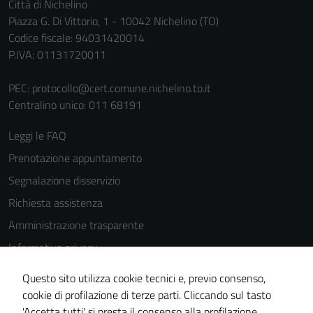
Città di Nichelino
Piazza G. Di Vittorio, 1 - 10042 Nichelino (TO)
Codice fiscale: 94031420014
P.IVA: 01131720011
PEC:
protocollo@cert.comune.nichelino.to.it
Centralino unico: 011 68191
Tecnici
Questi cookie
Leggi le FAQ
sono necessari
Prenotazione appuntamento
per il
funzionamento
Segnalazione disservizio
del sito e non
Richiesta assistenza
possono
Amministrazione trasparente
essere
disabilitati.
Informativa privacy
Questi cookie
Cookie Policy
non raccolgono
Questo sito utilizza cookie tecnici e, previo consenso,
Note legali
informazioni
cookie di profilazione di terze parti. Cliccando sul tasto
personali.
'Accetta tutti' si presta il consenso alla profilazione,