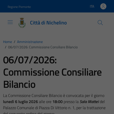
Vai ai contenuti
Vai al footer
ITA
Regione Piemonte
Lingua attiva:
Città di Nichelino
Home
/
Amministrazione
/
06/07/2026: Commissione Consiliare Bilancio
06/07/2026:
Commissione Consiliare
Bilancio
La Commissione Consiliare Bilancio è convocata per il giorno
lunedì 6 luglio 2026
alle ore
18:00
presso la
Sala Mattei
del
Palazzo Comunale di Piazza Di Vittorio n. 1, per la trattazione
del seguente ordine del giorno: