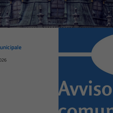
unicipale
2026