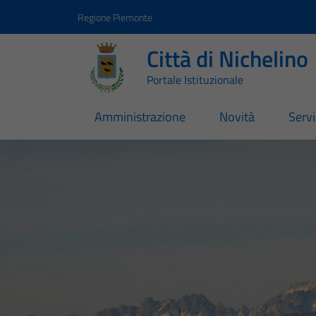
Vai ai contenuti
Vai al footer
Regione Piemonte
Città di Nichelino
Portale Istituzionale
Amministrazione
Novità
Servi
Città di Nichelino
Contenuti in evidenza